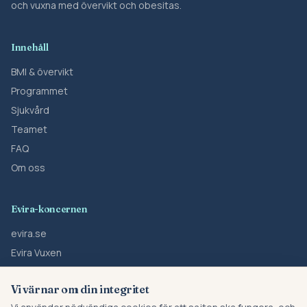
och vuxna med övervikt och obesitas.
Innehåll
BMI & övervikt
Programmet
Sjukvård
Teamet
FAQ
Om oss
Evira-koncernen
evira.se
Evira Vuxen
Forskning
Vi värnar om din integritet