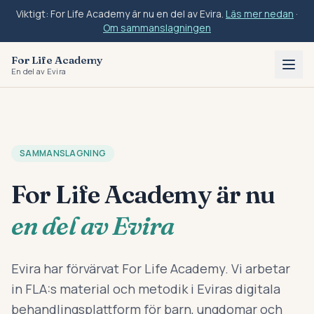
Viktigt: For Life Academy är nu en del av Evira.
Läs mer nedan
·
Om sammanslagningen
For Life Academy
En del av Evira
SAMMANSLAGNING
For Life Academy är nu
en del av Evira
Evira har förvärvat For Life Academy. Vi arbetar
in FLA:s material och metodik i Eviras digitala
behandlingsplattform för barn, ungdomar och